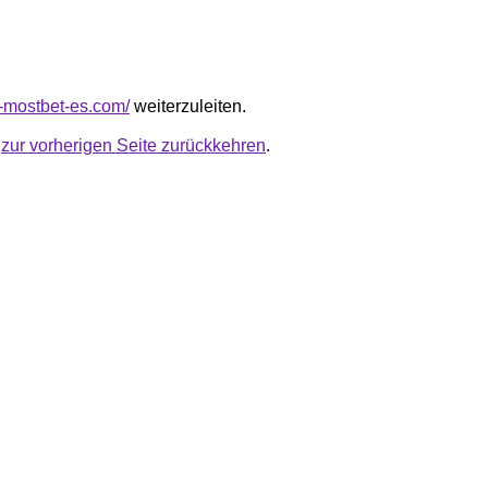
s-mostbet-es.com/
weiterzuleiten.
u
zur vorherigen Seite zurückkehren
.