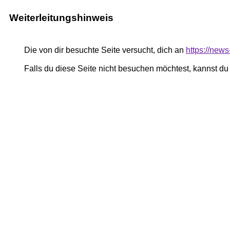
Weiterleitungshinweis
Die von dir besuchte Seite versucht, dich an
https://new
Falls du diese Seite nicht besuchen möchtest, kannst d